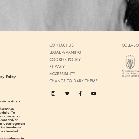
CONTACT US
COLLABO
s
LEGAL WARNING
COOKIES POLICY
PRIVACY
ACCESSIBILITY
acy Policy
CHANGE TO DARK THEME
ión de Arte y
nformation
website. To
with commercial
tions and/or
etter. Management
f the foundation
he interested
 be transferred to