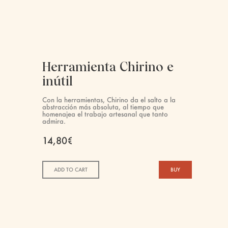
Herramienta Chirino e
inútil
Con la herramientas, Chirino da el salto a la
abstracción más absoluta, al tiempo que
homenajea el trabajo artesanal que tanto
admira.
14,80€
ADD TO CART
BUY