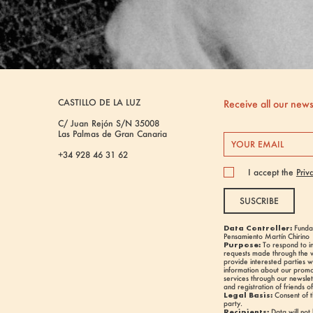
CASTILLO DE LA LUZ
Receive all our new
C/ Juan Rejón S/N 35008
Las Palmas de Gran Canaria
+34 928 46 31 62
I accept the
Priv
SUSCRIBE
Data Controller:
Fundac
Pensamiento Martín Chirino
Purpose:
To respond to i
requests made through the 
provide interested parties 
information about our promo
services through our newsl
and registration of friends o
Legal Basis:
Consent of t
party.
Recipients:
Data will not