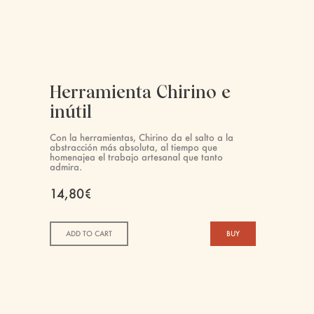
Herramienta Chirino e
inútil
Con la herramientas, Chirino da el salto a la
abstracción más absoluta, al tiempo que
homenajea el trabajo artesanal que tanto
admira.
14,80€
ADD TO CART
BUY