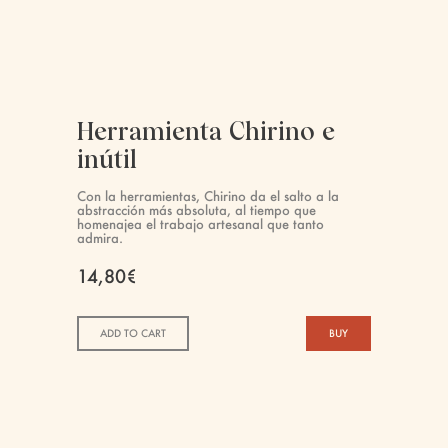
Herramienta Chirino e
inútil
Con la herramientas, Chirino da el salto a la
abstracción más absoluta, al tiempo que
homenajea el trabajo artesanal que tanto
admira.
14,80€
ADD TO CART
BUY