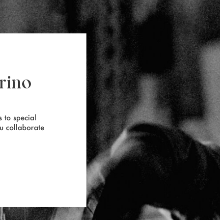
rino
 to special
ou collaborate