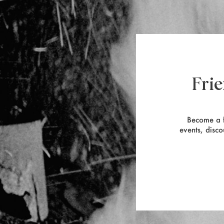
Fri
Become a f
events, disco