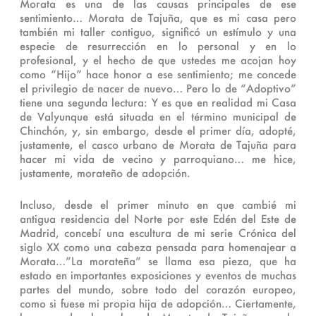
Morata es una de las causas principales de ese
sentimiento… Morata de Tajuña, que es mi casa pero
también mi taller contiguo, significó un estímulo y una
especie de resurrección en lo personal y en lo
profesional, y el hecho de que ustedes me acojan hoy
como “Hijo” hace honor a ese sentimiento; me concede
el privilegio de nacer de nuevo… Pero lo de “Adoptivo”
tiene una segunda lectura: Y es que en realidad mi Casa
de Valyunque está situada en el término municipal de
Chinchón, y, sin embargo, desde el primer día, adopté,
justamente, el casco urbano de Morata de Tajuña para
hacer mi vida de vecino y parroquiano… me hice,
justamente, morateño de adopción.
Incluso, desde el primer minuto en que cambié mi
antigua residencia del Norte por este Edén del Este de
Madrid, concebí una escultura de mi serie Crónica del
siglo XX como una cabeza pensada para homenajear a
Morata…”La morateña” se llama esa pieza, que ha
estado en importantes exposiciones y eventos de muchas
partes del mundo, sobre todo del corazón europeo,
como si fuese mi propia hija de adopción… Ciertamente,