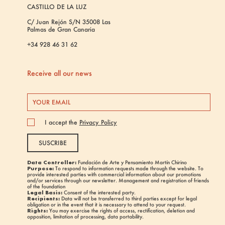
CASTILLO DE LA LUZ
C/ Juan Rejón S/N 35008 Las
Palmas de Gran Canaria
+34 928 46 31 62
Receive all our news
I accept the
Privacy Policy
SUSCRIBE
Data Controller:
Fundación de Arte y Pensamiento Martín Chirino
Purpose:
To respond to information requests made through the website. To
provide interested parties with commercial information about our promotions
and/or services through our newsletter. Management and registration of friends
of the foundation
Legal Basis:
Consent of the interested party.
Recipients:
Data will not be transferred to third parties except for legal
obligation or in the event that it is necessary to attend to your request.
Rights:
You may exercise the rights of access, rectification, deletion and
opposition, limitation of processing, data portability.