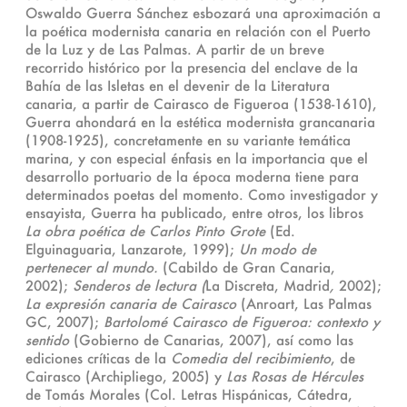
Oswaldo Guerra Sánchez esbozará una aproximación a
la poética modernista canaria en relación con el Puerto
de la Luz y de Las Palmas. A partir de un breve
recorrido histórico por la presencia del enclave de la
Bahía de las Isletas en el devenir de la Literatura
canaria, a partir de Cairasco de Figueroa (1538-1610),
Guerra ahondará en la estética modernista grancanaria
(1908-1925), concretamente en su variante temática
marina, y con especial énfasis en la importancia que el
desarrollo portuario de la época moderna tiene para
determinados poetas del momento. Como investigador y
ensayista, Guerra ha publicado, entre otros, los libros
La obra poética de Carlos Pinto Grote
(Ed.
Elguinaguaria, Lanzarote, 1999);
Un modo de
pertenecer al mundo.
(Cabildo de Gran Canaria,
2002);
Senderos de lectura (
La Discreta, Madrid
,
2002);
La expresión canaria de Cairasco
(Anroart, Las Palmas
GC, 2007);
Bartolomé Cairasco de Figueroa: contexto y
sentido
(Gobierno de Canarias, 2007), así como las
ediciones críticas de la
Comedia del recibimiento
, de
Cairasco (Archipliego, 2005) y
Las Rosas de Hércules
de Tomás Morales (Col. Letras Hispánicas, Cátedra,