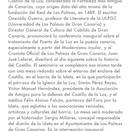
Castillo de la Luz, considerada la Fortaleza más antigua
de Canarias, cuyo origen data del año mismo de la
fundación del Real de Las Palmas, en 1489. El escritor
Oswaldo Guerra, profesor de Literatura de la ULPGC
(Universidad de Las Palmas de Gran Canaria) y
Director General de Cultura del Cabildo de Gran
Canaria, pronunciará la conferencia inaugural sobre el
tratamiento del Puerto de la Luz en la poesía canaria,
especialmente a partir del Modernismo insular, y el
Cronista Oficial de Las Palmas de Gran Canaria, Juan
José Laforet, disertará al día siguiente sobre la historia
del Castillo. El seminario se completará esa misma tarde
con una mesa redonda sobre el entorno del enclave del
Castillo, en el barrio de la Isleta, en la que participarán
el párroco de la Iglesia de la Luz, Simón Pérez Reyes;
Víctor Manuel Hernández, presidente de la Asociación
de Amigos para la defensa del Castillo de la Luz, y el
médico Félix Alonso Falcón, portavoz del Foro por la
Isleta, que aglutina a las asociaciones vecinales,
artísticas y culturales del barrio. La mesa será moderada
por el historiador Sergio Millares, concejal responsable
del distrito de la Isleta en el Ayuntamiento de Las Palmas
de Gran Canarias. En la intervención inaugural,