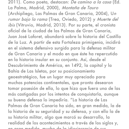
2011). Como poeta, destacan:
De camino a la casa
(Ed.
La Palma, Madrid, 2000),
Montaña de Tauro
(Archipliego, Las Palmas de Gran Canaria, 2004), U
n
rumor bajo la rama
(Trea, Oviedo, 2012) y
Muerte del
ibis
(Vitruvio, Madrid, 2013). Por su parte, el cronista
oficial de la ciudad de las Palmas de Gran Canaria,
Juan José Laforet, abundará sobre la historia del Castillo
de la Luz. A partir de esta Fortaleza primigenia, incidirá
en el sistema defensivo surgido para la defensa militar
de Gran Canaria y el modo en que éste ha repercutido
en la historia insular en su conjunto. Así, desde el
Descubrimiento de América, en 1492, la capital y la
Bahía de Las Isletas, por su posicionamiento
geoestratégico, fue un lugar muy apreciado para
muchas potencias continentales, que pronto desearon
tomar posesión de ella, lo que hizo que fuera una de las
más castigadas por los intentos de conquistarla, aunque
su buena defensa lo impediría. “La historia de Las
Palmas de Gran Canaria ha sido, en gran medida, la de
la historia de su seguridad y su defensa, y con ello la de
su historia militar, algo que marcó su desarrollo, la
realidad de los acontecimientos a través de los siglos y,
en gran medida, mucho de la idiosincrasia de sus