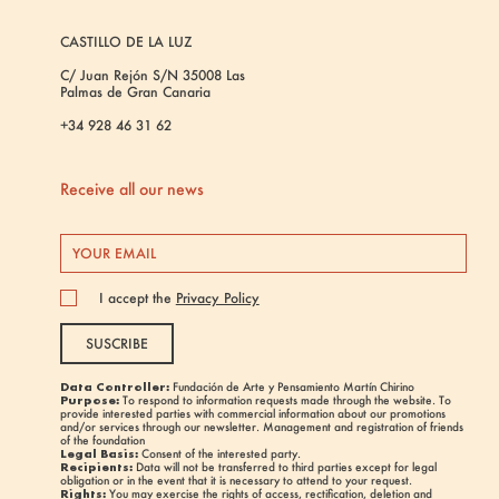
CASTILLO DE LA LUZ
C/ Juan Rejón S/N 35008 Las
Palmas de Gran Canaria
+34 928 46 31 62
Receive all our news
I accept the
Privacy Policy
SUSCRIBE
Data Controller:
Fundación de Arte y Pensamiento Martín Chirino
Purpose:
To respond to information requests made through the website. To
provide interested parties with commercial information about our promotions
and/or services through our newsletter. Management and registration of friends
of the foundation
Legal Basis:
Consent of the interested party.
Recipients:
Data will not be transferred to third parties except for legal
obligation or in the event that it is necessary to attend to your request.
Rights:
You may exercise the rights of access, rectification, deletion and