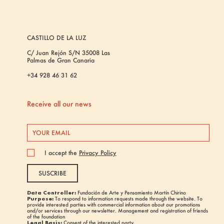
CASTILLO DE LA LUZ
C/ Juan Rejón S/N 35008 Las
Palmas de Gran Canaria
+34 928 46 31 62
Receive all our news
I accept the
Privacy Policy
SUSCRIBE
Data Controller:
Fundación de Arte y Pensamiento Martín Chirino
Purpose:
To respond to information requests made through the website. To
provide interested parties with commercial information about our promotions
and/or services through our newsletter. Management and registration of friends
of the foundation
Legal Basis:
Consent of the interested party.