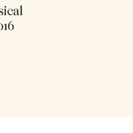
ical
016