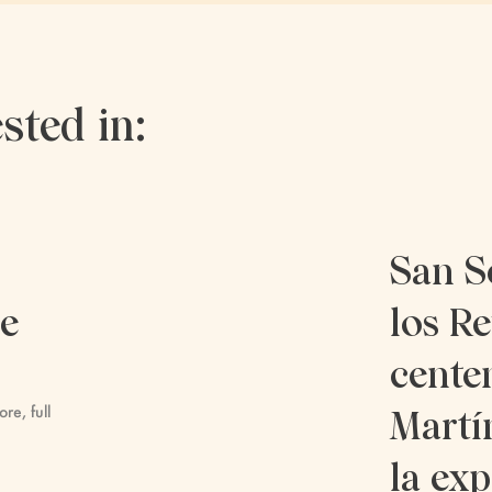
sted in:
San S
re
los Re
cente
ore, full
Martí
la exp