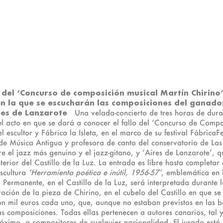
 del ‘Concurso de composición musical Martín Chirino
n la que se escucharán las composiciones del ganador 
es de Lanzarote
Una velada-concierto de tres horas de durac
 el acto en que se dará a conocer el fallo del ‘Concurso de Comp
escultor y Fábrica la Isleta, en el marco de su festival FábricaF
 de Música Antigua y profesora de canto del conservatorio de Las
re el jazz más genuino y el jazz-gitano, y ‘Aires de Lanzarote’, 
nterior del Castillo de la Luz. La entrada es libre hasta completa
escultura
‘Herramienta poética e inútil, 1956-57’
, emblemática en l
 Permanente, en el Castillo de la Luz, será interpretada durante
ación de la pieza de Chirino, en el cubelo del Castillo en que s
on mil euros cada uno, que, aunque no estaban previstos en las b
s composiciones. Todas ellas pertenecen a autores canarios, tal 
róximo, a compositores de cualquier nacionalidad. El jurado está