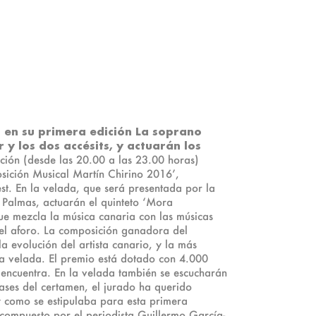
’ en su primera edición
La soprano
y los dos accésits, y actuarán los
ión (desde las 20.00 a las 23.00 horas)
osición Musical Martín Chirino 2016’,
est. En la velada, que será presentada por la
 Palmas, actuarán el quinteto ‘Mora
que mezcla la música canaria con las músicas
r el aforo. La composición ganadora del
a evolución del artista canario, y la más
 la velada. El premio está dotado con 4.000
e encuentra. En la velada también se escucharán
ases del certamen, el jurado ha querido
y como se estipulaba para esta primera
 compuesto por el periodista Guillermo García-