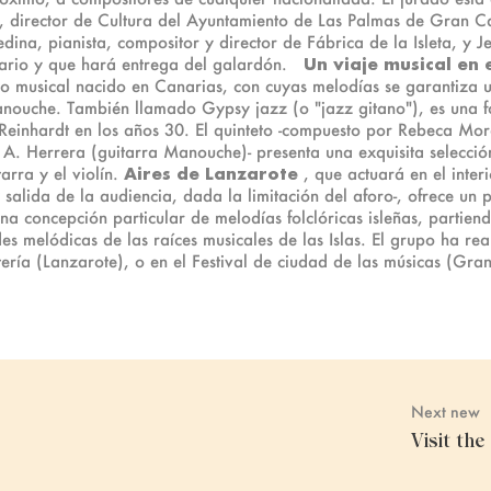
no, director de Cultura del Ayuntamiento de Las Palmas de Gran 
na, pianista, compositor y director de Fábrica de la Isleta, y J
etario y que hará entrega del galardón.
Un viaje musical en
to musical nacido en Canarias, con cuyas melodías se garantiza un
anouche. También llamado Gypsy jazz (o "jazz gitano"), es una f
 Reinhardt en los años 30. El quinteto -compuesto por Rebeca Mor
A. Herrera (guitarra Manouche)- presenta una exquisita selección
arra y el violín.
Aires de Lanzarote
, que actuará en el interi
salida de la audiencia, dada la limitación del aforo-, ofrece un p
na concepción particular de melodías folclóricas isleñas, partien
ades melódicas de las raíces musicales de las Islas. El grupo ha r
ería (Lanzarote), o en el Festival de ciudad de las músicas (Gran
Next new
Visit th