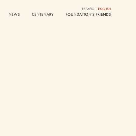
ESPAÑOL
ESPAÑOL
ENGLISH
ENGLISH
NEWS
NEWS
CENTENARY
CENTENARY
FOUNDATION'S FRIENDS
FOUNDATION'S FRIENDS