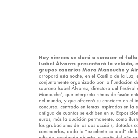
Hoy viernes se dará a conocer el fallo
Isabel Álvarez presentará la velada, e
grupos canarios Mora Manouche y Air
arropará esta noche, en el Castillo de la Luz,
conjuntamente organizado por la Fundación del 
soprano Isabel Álvarez, directora del Festival
Manouche’, que interpreta ritmos de fusión ent
del mundo, y que ofrecerá su concierto en el i
concurso, centrado en temas inspirados en la 
antigua de cuantas se exhiben en su Exposición
euros, más la audición permanente, como ilustr
las grabaciones de los dos accésits, dotados c
concederlos, dada la “excelente calidad” de la
edición, quedando abierta, a partir del año p