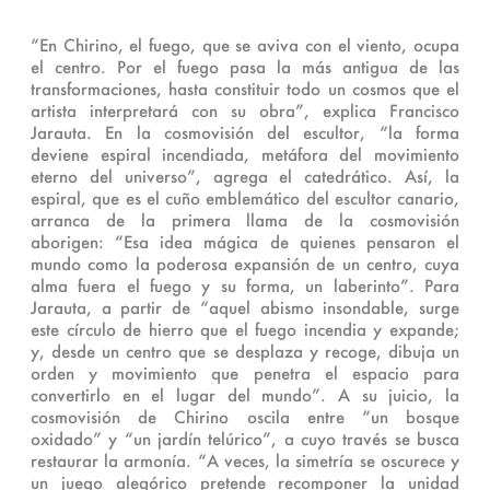
“En Chirino, el fuego, que se aviva con el viento, ocupa
el centro. Por el fuego pasa la más antigua de las
transformaciones, hasta constituir todo un cosmos que el
artista interpretará con su obra”, explica Francisco
Jarauta. En la cosmovisión del escultor, “la forma
deviene espiral incendiada, metáfora del movimiento
eterno del universo”, agrega el catedrático. Así, la
espiral, que es el cuño emblemático del escultor canario,
arranca de la primera llama de la cosmovisión
aborigen: “Esa idea mágica de quienes pensaron el
mundo como la poderosa expansión de un centro, cuya
alma fuera el fuego y su forma, un laberinto”. Para
Jarauta, a partir de “aquel abismo insondable, surge
este círculo de hierro que el fuego incendia y expande;
y, desde un centro que se desplaza y recoge, dibuja un
orden y movimiento que penetra el espacio para
convertirlo en el lugar del mundo”. A su juicio, la
cosmovisión de Chirino oscila entre “un bosque
oxidado” y “un jardín telúrico”, a cuyo través se busca
restaurar la armonía. “A veces, la simetría se oscurece y
un juego alegórico pretende recomponer la unidad