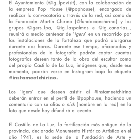
El Ayuntamiento (@Ig_lpavisit), con la colaboración de
la empresa Pop House (@pophouse), encargada de
realizar la convocatoria a través de la red, así como de
la Fundación Martín Chirino (@fundacionchirino) y los
grupos @igers_lpa, @ig_laspalmas e @ig_canarias_,
reunirá a medio centenar de ‘
igers
’ en un recorrido por
las instalaciones de la fortaleza que podrá alargarse
durante dos horas. Durante ese tiempo, aficionados y
profesionales de la fotografía podrán captar cuantas
fotografías deseen tanto de la obra del escultor como
del propio Castillo de La Luz, imágenes que, desde ese
momento, podrán verse en Instagram bajo la etiqueta
#instameetchirino.
Los ‘igers’ que deseen asistir al #instameetchirino
deberán entrar en el perfil de @pophouse, haciendo un
comentario con su alias o
nick
(nombre en la red) en la
foto que desde hoy difundirá el evento.
El Castillo de La Luz, la fortificación más antigua de la
provincia, declarada Monumento Histórico Artístico en el
año 1941, es la sede de la Fundación de Arte y